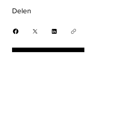
Delen
Aanmelden
Toegankelijkheid
Algemene voorwaarden