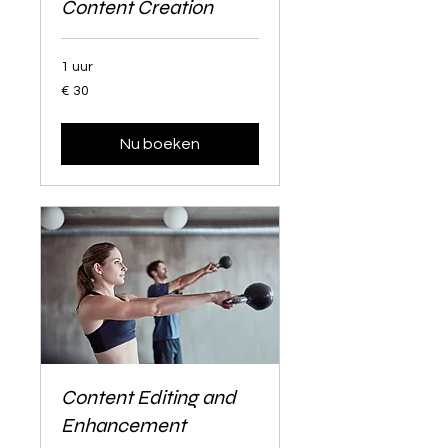
Content Creation
1 uur
30
€ 30
euro
Nu boeken
Content Editing and
Enhancement